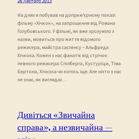
26 Лютого 2013
На днях я побував на допрем’єрному показі
фільму «Хічкок», на запрошення від Романа
Голубовського. У фільмі, як вже зрозуміло з
назви, мовиться про життя відомого
режисера, майстра саспенсу – Альфреда
Хічкока. Кожен з нас фанатіє від стрічок
певного режисера: Спілберга, Кустуріци, Тіма
Бертона, Хічкока чи когось іще. Але ніхто з нас
не знає, як виглядає…
Дивіться «Звичайна
справа», а незвичайна —