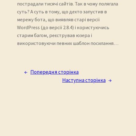
пострадали тисячі сайтів. Так в чому полягала
суть? А суть в тому, що дехто запустив в
мережу бота, що виявляв старі версії
WordPress (до версії 2.8.4) і користуючись
старим багом, реєстрував юзера і
використовуючи певних шаблон посилання…
←
Попередня сторінка
Наступна сторінка
→