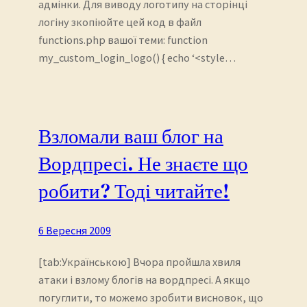
адмінки. Для виводу логотипу на сторінці
логіну зкопіюйте цей код в файл
functions.php вашої теми: function
my_custom_login_logo() { echo ‘<style…
Взломали ваш блог на
Вордпресі. Не знаєте що
робити? Тоді читайте!
6 Вересня 2009
[tab:Українською] Вчора пройшла хвиля
атаки і взлому блогів на вордпресі. А якщо
погуглити, то можемо зробити висновок, що