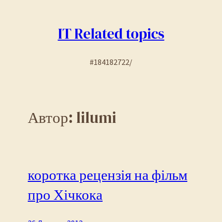
Перейти
до
IT Related topics
вмісту
#184182722/
Автор:
lilumi
коротка рецензія на фільм
про Хічкока