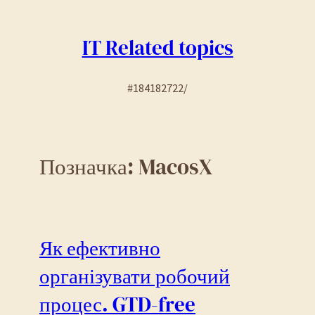
Перейти
до
IT Related topics
вмісту
#184182722/
Позначка:
MacosX
Як ефективно
організувати робочий
процес. GTD-free