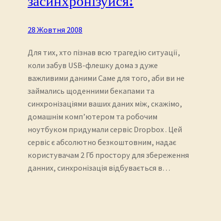
засинхронізуйся!
28 Жовтня 2008
Для тих, хто пізнав всю трагедію ситуації,
коли забув USB-флешку дома з дуже
важливими даними Саме для того, аби ви не
займались щоденними бекапами та
синхронізаціями ваших даних між, скажімо,
домашнім комп’ютером та робочим
ноутбуком придумали сервіс Dropbox . Цей
сервіс є абсолютно безкоштовним, надає
користувачам 2 Гб простору для збереження
данних, синхронізація відбувається в…