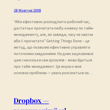
28 Жовтня 2008
“Аби ефективно розподілити робочий час,
достатньо прочитати любу книжку по тайм-
менеджемнту, але, як завжди, часу не хватає
аби її прочитати” Getting Things Done – це
метод, що позволяє ефективно управляти
поточними завданнями. На днях зацікавився
цим і наскільки сам зрозумів – мова йдеться
про тайм-менеджмент. Це якраз є моя
основна проблема — увага розсіюється на…
Dropbox —