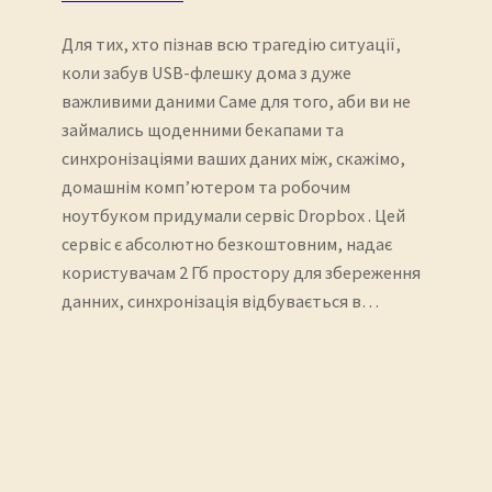
Для тих, хто пізнав всю трагедію ситуації,
коли забув USB-флешку дома з дуже
важливими даними Саме для того, аби ви не
займались щоденними бекапами та
синхронізаціями ваших даних між, скажімо,
домашнім комп’ютером та робочим
ноутбуком придумали сервіс Dropbox . Цей
сервіс є абсолютно безкоштовним, надає
користувачам 2 Гб простору для збереження
данних, синхронізація відбувається в…