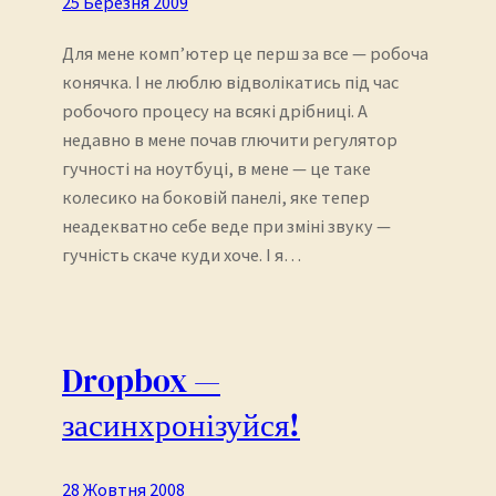
25 Березня 2009
Для мене комп’ютер це перш за все — робоча
конячка. І не люблю відволікатись під час
робочого процесу на всякі дрібниці. А
недавно в мене почав глючити регулятор
гучності на ноутбуці, в мене — це таке
колесико на боковій панелі, яке тепер
неадекватно себе веде при зміні звуку —
гучність скаче куди хоче. І я…
Dropbox —
засинхронізуйся!
28 Жовтня 2008