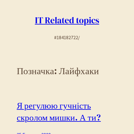
Перейти
до
IT Related topics
вмісту
#184182722/
Позначка:
Лайфхаки
Я регулюю гучність
скролом мишки. А ти?