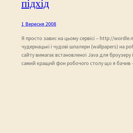
підхід
1 Вересня 2008
Я просто завис на цьому сервісі – http://wordl
чудернацькі і чудові шпалери (wallpapers) на ро
сайту вимагає встановленої Java для броузеру і
самий кращий фон робочого столу що я бачив 