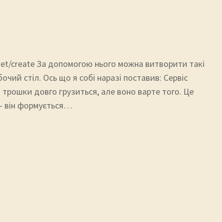
e.net/create За допомогою нього можна витворити такі
бочий стіл. Ось що я собі наразі поставив: Сервіс
 трошки довго грузиться, але воно варте того. Це
– він формується…