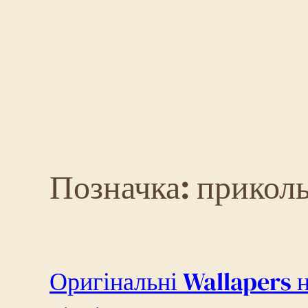
Перейти
до
вмісту
Позначка:
приколь
Оригінальні Wallapers н