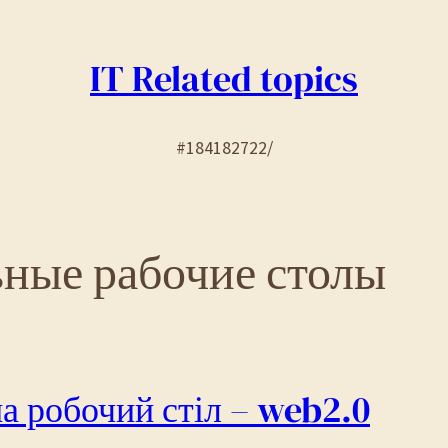
IT Related topics
#184182722/
ные рабочие столы
а робочий стіл – web2.0