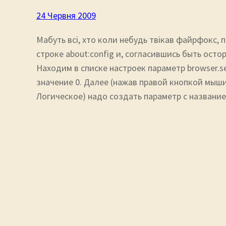
24 Червня 2009
Мабуть всі, хто коли небудь твікав файрфокс, 
строке abоut:config и, согласившись быть ост
Находим в списке настроек параметр browser.se
значение 0. Далее (нажав правой кнопкой мыш
Логическое) надо создать параметр с названи