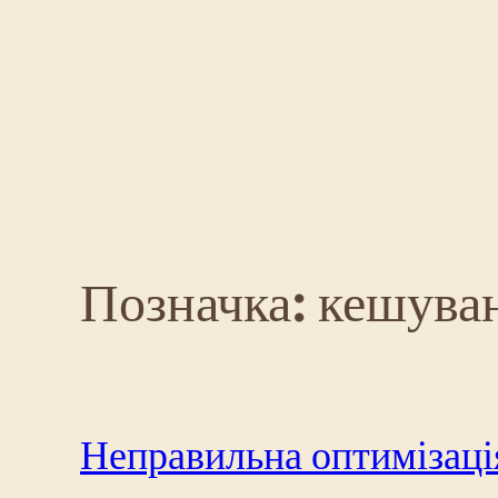
Перейти
до
вмісту
Позначка:
кешува
Неправильна оптимізаці