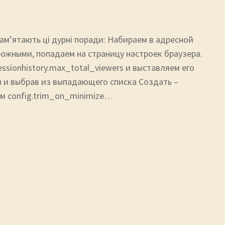
пам’ятають ці дурні поради: Набираем в адресной
орожными, попадаем на страницу настроек браузера.
ssionhistory.max_total_viewers и выставляем его
и и выбрав из выпадающего списка Создать –
ем config.trim_on_minimize…