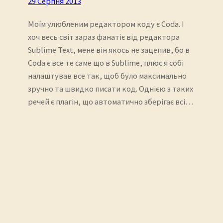
29 Серпня 2013
Моїм улюбленим редактором коду є Coda. І
хоч весь світ зараз фанатіє від редактора
Sublime Text, мене він якось не зацепив, бо в
Coda є все те саме що в Sublime, плюс я собі
налаштував все так, щоб було максимально
зручно та швидко писати код. Однією з таких
речей є плагін, що автоматично зберігає всі…