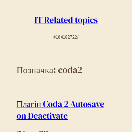
Перейти
до
IT Related topics
вмісту
#184182722/
Позначка:
coda2
Плагін Coda 2 Autosave
on Deactivate