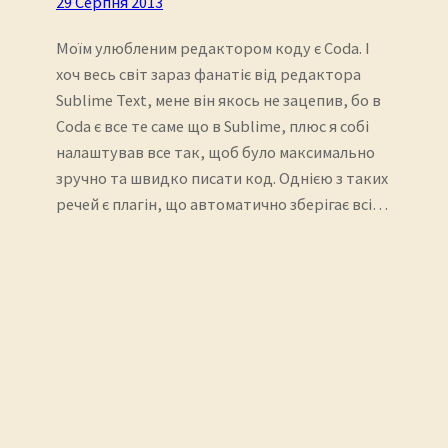
29 Серпня 2013
Моїм улюбленим редактором коду є Coda. І
хоч весь світ зараз фанатіє від редактора
Sublime Text, мене він якось не зацепив, бо в
Coda є все те саме що в Sublime, плюс я собі
налаштував все так, щоб було максимально
зручно та швидко писати код. Однією з таких
речей є плагін, що автоматично зберігає всі…