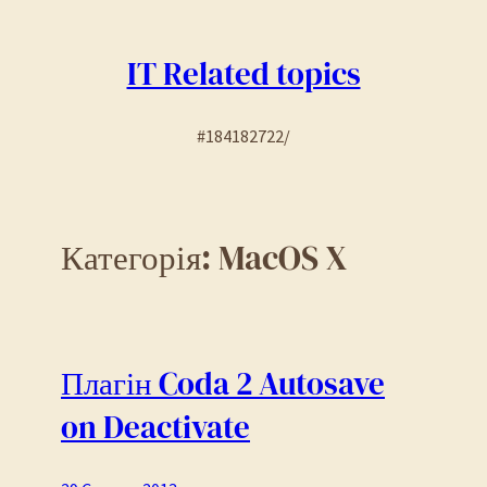
Перейти
до
IT Related topics
вмісту
#184182722/
Категорія:
MacOS X
Плагін Coda 2 Autosave
on Deactivate