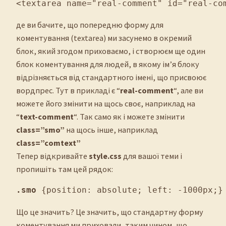
<textarea name="real-comment" id="real-co
де ви бачите, що попередню форму для
коментування (textarea) ми засунемо в окремий
блок, який згодом приховаємо, і створюєм ще один
блок коментування для людей, в якому ім’я блоку
відрізняється від стандартного імені, що присвоює
вордпрес. Тут в прикладі є “
real-comment
“, але ви
можете його змінити на щось своє, наприклад на
“
text-comment
“. Так само як і можете змінити
class=”smo”
на щось інше, наприклад
class=”comtext”
Тепер відкривайте
style.css
для вашої теми і
пропишіть там цей рядок:
.smo
 {position: absolute; left: -1000px;}
Що це значить? Це значить, що стандартну форму
коментування ми приховали, таким чином, що