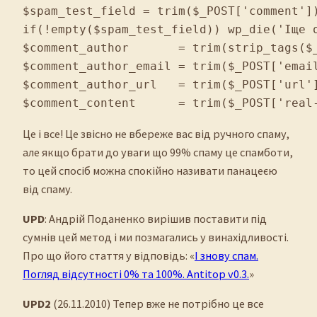
$spam_test_field = trim($_POST['comment'])
if(!empty($spam_test_field)) wp_die('Іще о
$comment_author       = trim(strip_tags($_
$comment_author_email = trim($_POST['email
$comment_author_url   = trim($_POST['url']
$comment_content      = trim($_POST['real
Це і все! Це звісно не вбереже вас від ручного спаму,
але якщо брати до уваги що 99% спаму це спамботи,
то цей спосіб можна спокійно називати панацеєю
від спаму.
UPD
: Андрій Поданенко вирішив поставити під
сумнів цей метод і ми позмагались у винахідливості.
Про що його стаття у відповідь: «
І знову спам.
Погляд відсутності 0% та 100%. Antitop v0.3.
»
UPD2
(26.11.2010) Тепер вже не потрібно це все