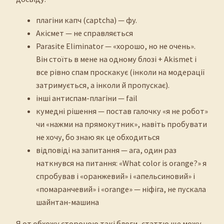
плагіни капч (captcha) — фу.
Акісмет — не справляється
Parasite Eliminator — «хорошо, но не очень».
Він стоїть в мене на одному блозі + Akismet і
все рівно спам проскакує (інколи на модерації
затримується, а інколи й пропускає).
інші антиспам-плагіни — fail
кумедні рішення — постав галочку «я не робот»
чи «нажми на прямокутник», навіть пробувати
не хочу, бо знаю як це обходиться
відповіді на запитання — ага, один раз
наткнувся на питання: «What color is orange?» я
спробував і «оранжевий» і «апельсиновий» і
«помаранчевий» і «orange» — ніфіга, не пускала
шайнтан-машина
Я от обхожу стороною такі блоги, статтю ще можу