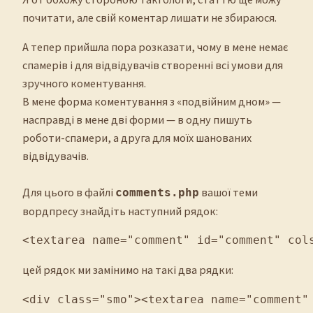
почитати, але свій коментар лишати не збираюся.
А тепер прийшла пора розказати, чому в мене немає
спамерів і для відвідувачів створенні всі умови для
зручного коментування.
В мене форма коментування з «подвійним дном» —
насправді в мене дві форми — в одну пишуть
роботи-спамери, а друга для моїх шанованих
відвідувачів.
Для цього в файлі
вашої теми
comments.php
вордпресу знайдіть наступний рядок:
<textarea name="comment" id="comment" col
цей рядок ми замінимо на такі два рядки:
<div class="smo"><textarea name="comment"