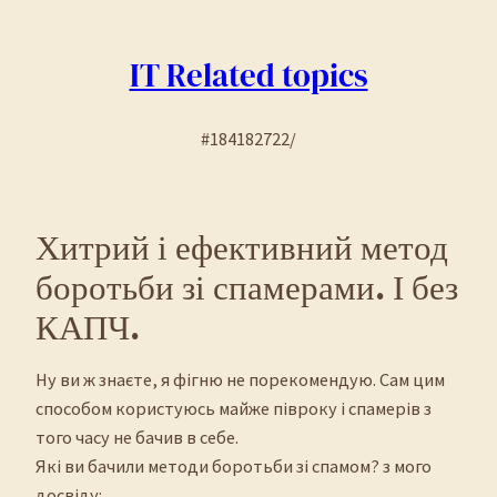
Перейти
до
IT Related topics
вмісту
#184182722/
Хитрий і ефективний метод
боротьби зі спамерами. І без
КАПЧ.
Ну ви ж знаєте, я фігню не порекомендую. Сам цим
способом користуюсь майже півроку і спамерів з
того часу не бачив в себе.
Які ви бачили методи боротьби зі спамом? з мого
досвіду: