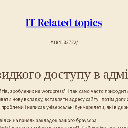
IT Related topics
#184182722/
идкого доступу в адм
ів, зроблених на wordpress’і і так само часто приходит
ати нову вкладку, вставляти адресу сайту і потім допису
 проблеми і написав універсальні букмарклети, які відкр
відси на панель закладок вашого браузера.