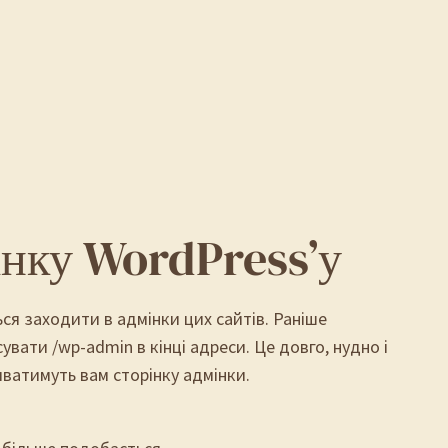
інку WordPress’у
ься заходити в адмінки цих сайтів. Раніше
вати /wp-admin в кінці адреси. Це довго, нудно і
иватимуть вам сторінку адмінки.