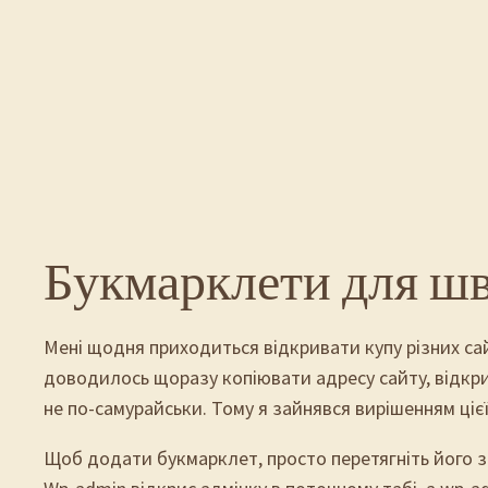
Перейти
до
вмісту
Букмарклети для шв
Мені щодня приходиться відкривати купу різних сайт
доводилось щоразу копіювати адресу сайту, відкрив
не по-самурайськи. Тому я зайнявся вирішенням цієї
Щоб додати букмарклет, просто перетягніть його з