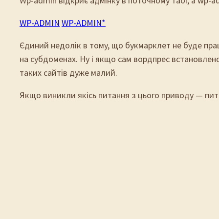
Wp-admin відкриє адмінку в поточному табі, а wp-a
WP-ADMIN
WP-ADMIN*
Єдиний недолік в тому, що букмарклет не буде пра
на субдоменах. Ну і якщо сам вордпрес встановлено 
таких сайтів дуже малий.
Якщо виникли якісь питання з цього приводу — пита