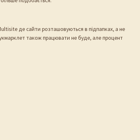
у більше подобається.
tisite де сайти розташовуються в підпапках, а не
о букмарклет також працювати не буде, але процент