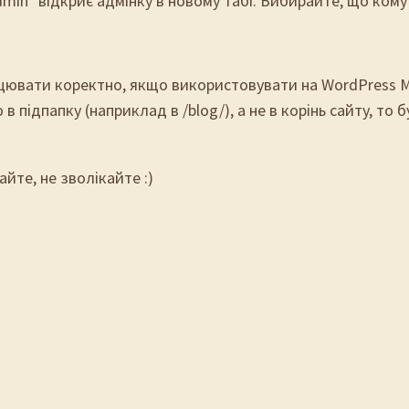
dmin* відкриє адмінку в новому табі. Вибирайте, що ком
цювати коректно, якщо використовувати на WordPress Mul
в підпапку (наприклад в /blog/), а не в корінь сайту, т
йте, не зволікайте :)