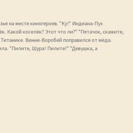
узья на месте киногероев. "Ку!" Индиана-Пух
к. Какой коселёк? Этот что ли?" "Пятачок, скажите,
на Титанике. Винни-Воробей поправился от мёда.
ла. "Пилите, Шура! Пилите!" "Девушка, а