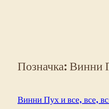
Перейти
до
вмісту
Позначка:
Винни 
Винни Пух и все, все, в