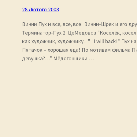
28 Лютого 2008
Винни Пух и все, все, все! Винни-Шрек и его др
Терминатор-Пух 2. ЦеМедовоз "Коселёк, коселё
как художник, художнику…" "I will back!" Пух 
Пятачок – хорошая еда! По мотивам фильма Пи
девушка?…" Мёдогонщики.…