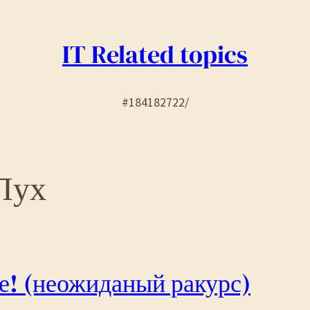
IT Related topics
#184182722/
Пух
се! (неожиданый ракурс)